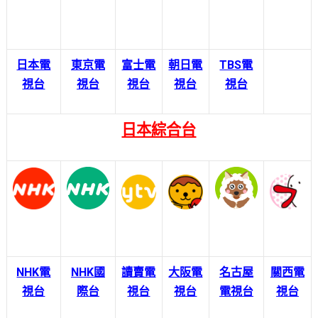
日本電
東京電
富士電
朝日電
TBS電
視台
視台
視台
視台
視台
日本綜合台
NHK電
NHK國
讀賣電
大阪電
名古屋
關西電
視台
際台
視台
視台
電視台
視台