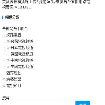
美國職棒轉播線上看#愛爾達/緯來體育台直播網路電
視實況 MLB LIVE
頻道分類
全部開啟
|
收合
網路電視
台灣電視頻道
日本電視頻道
韓國電視頻道
中國電視頻道
美國電視頻道
體育運動
綜藝娛樂
電視節目
搜尋