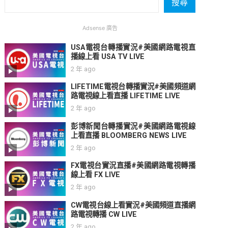
搜尋
Adsense 廣告
USA電視台轉播實況#美國網路電視直
播線上看 USA TV LIVE
2 年 ago
LIFETIME電視台轉播實況#美國頻道網
路電視線上看直播 LIFETIME LIVE
2 年 ago
彭博新聞台轉播實況#美國網路電視線
上看直播 BLOOMBERG NEWS LIVE
2 年 ago
FX電視台實況直播#美國網路電視轉播
線上看 FX LIVE
2 年 ago
CW電視台線上看實況#美國頻道直播網
路電視轉播 CW LIVE
2 年 ago