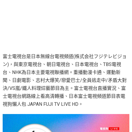
富士電視台是日本無線台電視頻道(株式会社フジテレビジョ
ン)，與東京電視台、朝日電視台、日本電視台、TBS電視
台、NHK為日本主要電視聯播網。重播動漫卡通、運動新
聞、日劇電影、志村大爆笑/戀愛巴士/全員逃走中/矛盾大對
決/VS嵐/鐵人料理綜藝節目為主。富士電視台直播實況、富
士電視台網路線上看高清轉播、日本富士電視頻道節目表電
視狗懶人包 JAPAN FUJI TV LIVE HD。