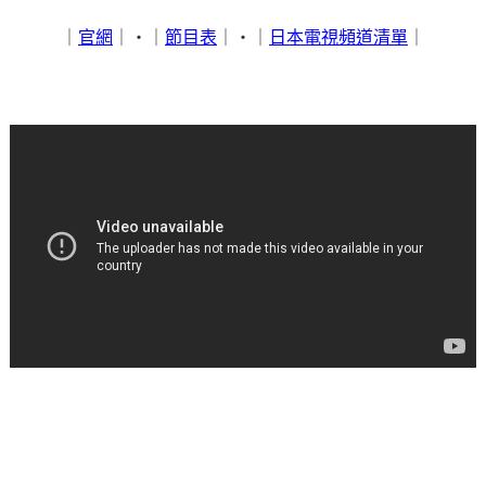
｜
官網
｜‧｜
節目表
｜‧｜
日本電視頻道清單
｜