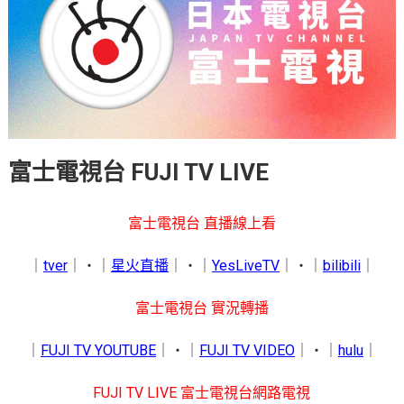
富士電視台 FUJI TV LIVE
富士電視台 直播線上看
｜
tver
｜‧｜
星火直播
｜‧｜
YesLiveTV
｜‧｜
bilibili
｜
富士電視台 實況轉播
｜
FUJI TV YOUTUBE
｜‧｜
FUJI TV VIDEO
｜‧｜
hulu
｜
FUJI TV LIVE 富士電視台網路電視