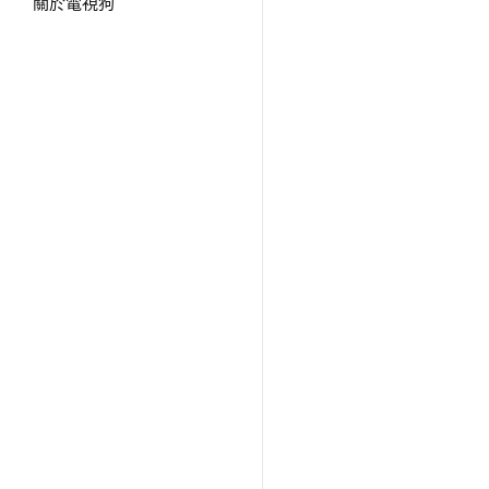
關於電視狗