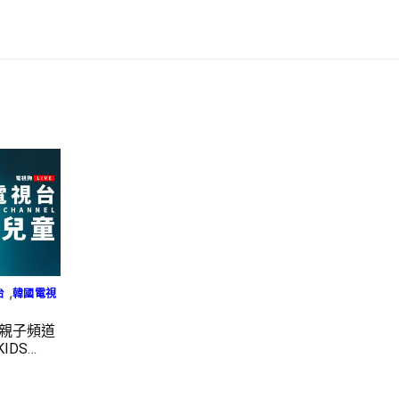
,
台
韓國電視
國親子頻道
IDS