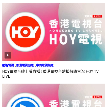
,
,
網路電視
香港電視頻道
中國電視頻道
HOY電視台線上看直播#香港電視台轉播網路實況 HOY TV
LIVE