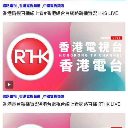
,
,
網路電視
香港電視頻道
中國電視頻道
香港衛視直播線上看#香港綜合台網路轉播實況 HKS LIVE
,
,
網路電視
香港電視頻道
中國電視頻道
香港電台轉播實況#港台電視台線上看網路直播 RTHK LIVE