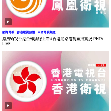
,
,
網路電視
香港電視頻道
中國電視頻道
鳳凰衛視香港台轉播線上看#香港網路電視直播實況 PHTV
LIVE