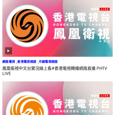
,
,
網路電視
香港電視頻道
中國電視頻道
鳳凰衛視中文台實況線上看#香港電視轉播網路直播 PHTV
LIVE