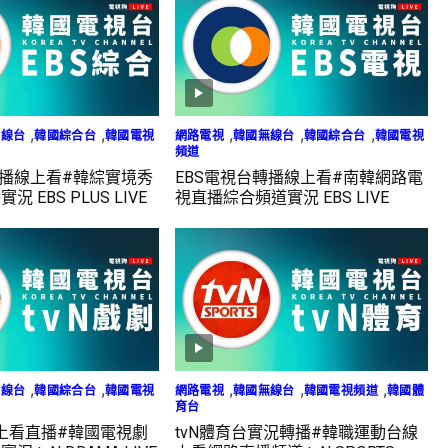
,
,
,
,
,
無線台
韓國綜合台
韓國電視
網路電視
韓國無線台
韓國綜合台
韓國電視
頻道
轉播線上看#韓綜實境秀
EBS電視台轉播線上看#南韓網路電
 EBS PLUS LIVE
視直播綜合頻道實況 EBS LIVE
,
,
,
,
,
無線台
韓國綜合台
韓國電視
網路電視
韓國無線台
韓國電視頻道
韓國體
育台
線上看直播#韓國電視劇
tvN體育台實況轉播#韓職運動台線