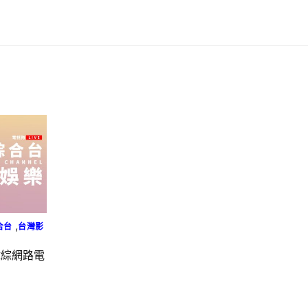
,
合台
台灣影
韓綜網路電