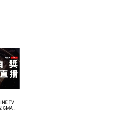
E TV
 GMA