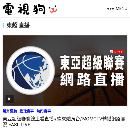
MENU
東超 直播
,
,
體育運動
籃球賽事
熱門賽事
東亞超級聯賽線上看直播#緯來體育台/MOMOTV轉播網路實
況 EASL LIVE