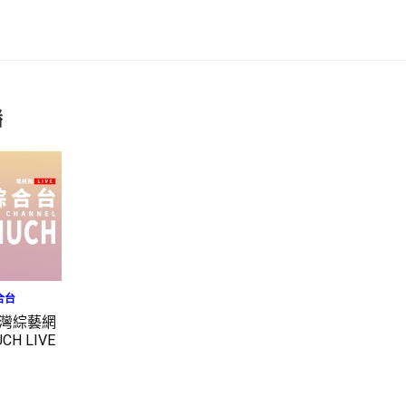
播
合台
台灣綜藝網
H LIVE